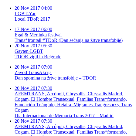
20 Nov 2017 04:00
LGBT-Yar
Local TDoR 2017
17 Nov 2017 06:00
Egal & Merlinka festival
Trans*frontall #TDoR (Dan sećanja na žrtve transfobije)
20 Nov 2017 05:30
Gayten-LGBT
TDOR vigil in Belgrade
20 Nov 2017 07:00
Zavod TransAkcija
Dan spomina na žrtve transfobije – TDOR
20 Nov 2017 07:30
AFEMTRANS, Arcópoli, Chrysallis, Chrysallis Madrid,
Cogam, El Hombre Transexual, Familias Trans*formando,
Fundación Triángulo, Hetaira, Migrantes Trangresorxs, Trans
Cogam
Dia Internacional de Memoria Trans 2017 – Madrid
20 Nov 2017 07:30
AFEMTRANS, Arcópoli, Chrysallis, Chrysallis Madrid,
Cogam, El Hombre Transexual, Familias Trans*formando,