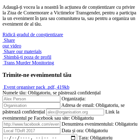
Adaugă-ți vocea la a noastră în acțiunea de conștientizare cu privire
la Ziua de Comemorare a Victimelor Transgender, pentru a participa
la un eveniment în țara sau comunitatea ta, sau pentru a organiza un
eveniment de al tău.
Ridică gradul de conștientizare
Share
our video
Share our materials
Shimbă-ți poza de profil
Trans Murder Monitoring
Trimite-ne evenimentul tău
Event organiser pack
.pdf, 419kb
Numele tău:
Obligatoriu, se păstrează confidențial
Organizația:
Adresa de email:
Obligatoriu, se
păstrează confidențial
Link la
evenimentul pe Facebook sau site:
Obligatoriu
Denumirea evenimentului:
Obligatoriu
Data și ora:
Obligatoriu
Țara:
Obligatoriu