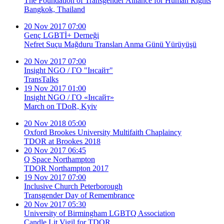
The Foundation of Transgender Alliance for Human Rights
Bangkok, Thailand
20 Nov 2017 07:00
Genç LGBTİ+ Derneği
Nefret Suçu Mağduru Transları Anma Günü Yürüyüşü
20 Nov 2017 07:00
Insight NGO / ГО "Інсайт"
TransTalks
19 Nov 2017 01:00
Insight NGO / ГО «Інсайт»
March on TDoR, Kyiv
20 Nov 2018 05:00
Oxford Brookes University Multifaith Chaplaincy
TDOR at Brookes 2018
20 Nov 2017 06:45
Q Space Northampton
TDOR Northampton 2017
19 Nov 2017 07:00
Inclusive Church Peterborough
Transgender Day of Remembrance
20 Nov 2017 05:30
University of Birmingham LGBTQ Association
Candle Lit Vigil for TDOR