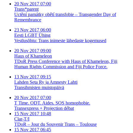
20 Nov 2017 07:00
Trans*parent
Uctění památky obětí transfobie – Transgender Day of
Remembrance
23 Nov 2017 06:00
Eesti LGBT Ühing
Vestlusõhtu: Trans inimeste lähedaste kogemused
20 Nov 2017 09:00
Haus of Khameleon
TDoR Press Conference with Haus of Khameleon, Fiji
Human Rights Commission and Fiji Police Force.
13 Nov 2017 09:15
Lahden Seta Ry ja Amnesty Lahti
Transihmisten muistopäivä
20 Nov 2017 07:00
T Time. ODT. Aides. SOS homophobie.
Transexpress + Projection débat
15 Nov 2017 10:48
Clar-T/I
TDoR – Jour du Souvenir Trans – Toulouse
15 Nov 2017 06:45