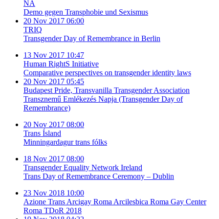
NA
Demo gegen Transphobie und Sexismus
20 Nov 2017 06:00
TRIQ
Transgender Day of Remembrance in Berlin
13 Nov 2017 10:47
Human RightS Initiative
Comparative perspectives on transgender identity laws
20 Nov 2017 05:45
Budapest Pride, Transvanilla Transgender Association
Transznemű Emlékezés Napja (Transgender Day of
Remembrance)
20 Nov 2017 08:00
Trans Ísland
Minningardagur trans fólks
18 Nov 2017 08:00
Transgender Equality Network Ireland
Trans Day of Remembrance Ceremony – Dublin
23 Nov 2018 10:00
Azione Trans Arcigay Roma Arcilesbica Roma Gay Center
Roma TDoR 2018