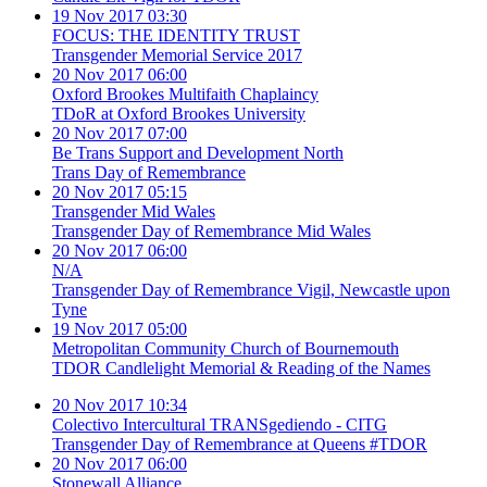
19 Nov 2017 03:30
FOCUS: THE IDENTITY TRUST
Transgender Memorial Service 2017
20 Nov 2017 06:00
Oxford Brookes Multifaith Chaplaincy
TDoR at Oxford Brookes University
20 Nov 2017 07:00
Be Trans Support and Development North
Trans Day of Remembrance
20 Nov 2017 05:15
Transgender Mid Wales
Transgender Day of Remembrance Mid Wales
20 Nov 2017 06:00
N/A
Transgender Day of Remembrance Vigil, Newcastle upon
Tyne
19 Nov 2017 05:00
Metropolitan Community Church of Bournemouth
TDOR Candlelight Memorial & Reading of the Names
20 Nov 2017 10:34
Colectivo Intercultural TRANSgediendo - CITG
Transgender Day of Remembrance at Queens #TDOR
20 Nov 2017 06:00
Stonewall Alliance