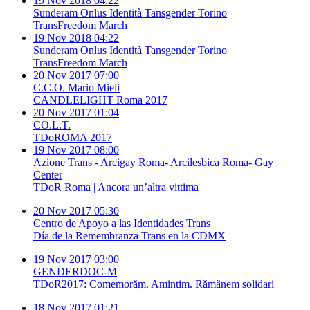
19 Nov 2018 04:22
Sunderam Onlus Identità Tansgender Torino
TransFreedom March
19 Nov 2018 04:22
Sunderam Onlus Identità Tansgender Torino
TransFreedom March
20 Nov 2017 07:00
C.C.O. Mario Mieli
CANDLELIGHT Roma 2017
20 Nov 2017 01:04
CO.L.T.
TDoROMA 2017
19 Nov 2017 08:00
Azione Trans - Arcigay Roma- Arcilesbica Roma- Gay
Center
TDoR Roma | Ancora un’altra vittima
20 Nov 2017 05:30
Centro de Apoyo a las Identidades Trans
Día de la Remembranza Trans en la CDMX
19 Nov 2017 03:00
GENDERDOC-M
TDoR2017: Comemorăm. Amintim. Rămânem solidari
18 Nov 2017 01:21